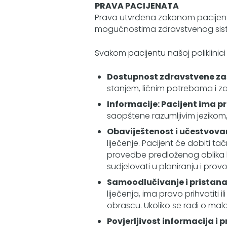
PRAVA PACIJENATA
Prava utvrđena zakonom pacijent 
mogućnostima zdravstvenog sis
Svakom pacijentu našoj poliklinic
Dostupnost zdravstvene zaš
stanjem, ličnim potrebama i z
Informacije: Pacijent ima p
saopštene razumljivim jeziko
Obaviještenost i učestvovan
liječenje. Pacijent će dobiti t
provedbe predloženog oblika li
sudjelovati u planiranju i prov
Samoodlučivanje i pristana
liječenja, ima pravo prihvatiti
obrascu. Ukoliko se radi o malol
Povjerljivost informacija i p