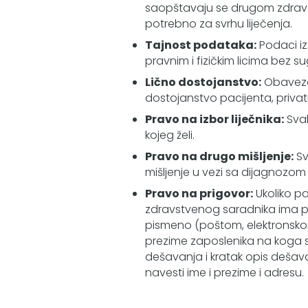
saopštavaju se drugom zdravst
potrebno za svrhu liječenja.
Tajnost podataka:
Podaci iz
pravnim i fizičkim licima bez
Lično dostojanstvo:
Obaveza 
dostojanstvo pacijenta, privatn
Pravo na izbor liječnika:
Svak
kojeg želi.
Pravo na drugo mišljenje:
Sv
mišljenje u vezi sa dijagnozom
Pravo na prigovor:
Ukoliko pa
zdravstvenog saradnika ima prav
pismeno (poštom, elektronsko
prezime zaposlenika na koga se
dešavanja i kratak opis dešava
navesti ime i prezime i adresu.