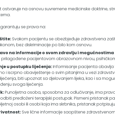
ostvaruje na osnovu suvremene medicinske doktrine, stru
tema.
i garantuju se prava na:
tite:
Svakom pacijentu se obezbjeđuje zdravstvena zašti
akonom, bez diskriminacije po bilo kom osnovu.
ravo na informacije o svom zdravlju i mogućnostima l
m, prilagođene pacijentovom obrazovnom nivou, psihičko
je u postupku liječenja:
Informisanje pacijenta obavlja
ačno i iscrpno obaviještenje o svim pitanjima u vezi zdrav
ječenja, biti upoznat sa djelovanjem lijeka, kao i sa mo
ođenju svoga liječenja.
k:
Punoljetna osoba, sposobna za odlučivanje, ima pravo 
 ili odbiti predloženi terapijski postupak. Pismeni pristana
jetnoj osobi ili osobi koja ima skrbnika, pristanak potpisuju r
rivatnost:
Sve lične informacije saopštene zdravstvenom ra