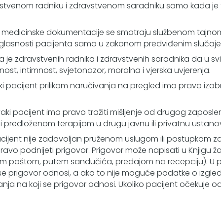
venom radniku i zdravstvenom saradniku samo kada je to p
 medicinske dokumentacije se smatraju službenom tajnom
 suglasnosti pacijenta samo u zakonom predviđenim slučaj
je zdravstvenih radnika i zdravstvenih saradnika da u svi
ost, intimnost, svjetonazor, moralna i vjerska uvjerenja.
i pacijent prilikom naručivanja na pregled ima pravo iza
aki pacijent ima pravo tražiti mišljenje od drugog zaposleno
 i predloženom terapijom u drugu javnu ili privatnu ustano
cijent nije zadovoljan pruženom uslugom ili postupkom zd
o podnijeti prigovor. Prigovor može napisati u Knjigu žalbi i
m poštom, putem sandučića, predajom na recepciju). U pr
 prigovor odnosi, a ako to nije moguće podatke o izgledu r
nja na koji se prigovor odnosi. Ukoliko pacijent očekuje 