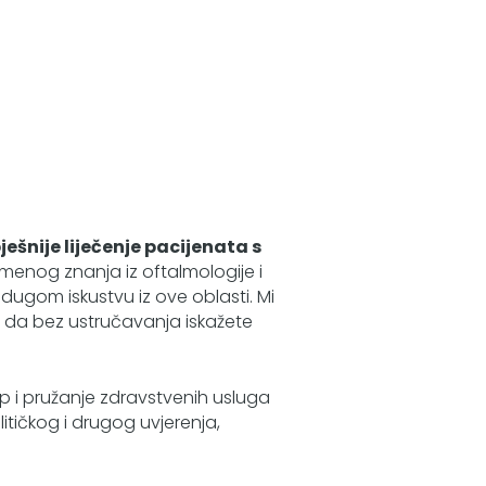
pješnije liječenje pacijenata s
menog znanja iz oftalmologije i
dugom iskustvu iz ove oblasti. Mi
 da bez ustručavanja iskažete
p i pružanje zdravstvenih usluga
litičkog i drugog uvjerenja,