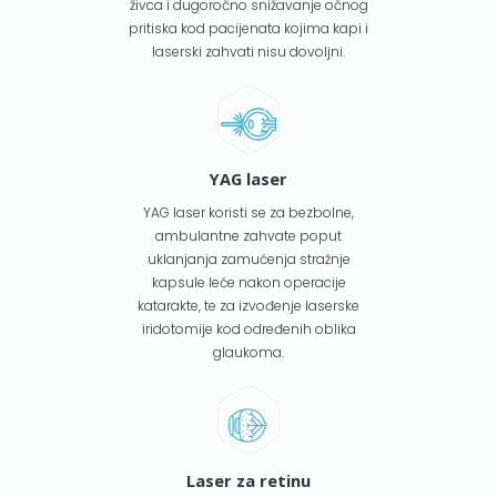
živca i dugoročno snižavanje očnog
pritiska kod pacijenata kojima kapi i
laserski zahvati nisu dovoljni.
YAG laser
YAG laser koristi se za bezbolne,
ambulantne zahvate poput
uklanjanja zamućenja stražnje
kapsule leće nakon operacije
katarakte, te za izvođenje laserske
iridotomije kod određenih oblika
glaukoma.
Laser za retinu