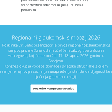
sa nastavnim bazama, uključujući i našu
polikliniku.
Regionalni glaukomski simpozij 2026
Poliklinika Dr. Sefić organizator je prvog regionalnog glaukomskog
simpozija s međunarodnim učešćem takvog tipa u Bosni i
Hercegovini, koji će se održati 17–18. aprila 2026. godine u
Sarajevu.
Kongres okuplja vodeće domaće i svjetske stručnjake s ciljem
razmjene najnovijih saznanja i unapređenja standarda dijagnostike i
liječenja glaukoma u regiji.
Posjetite kongresnu stranicu