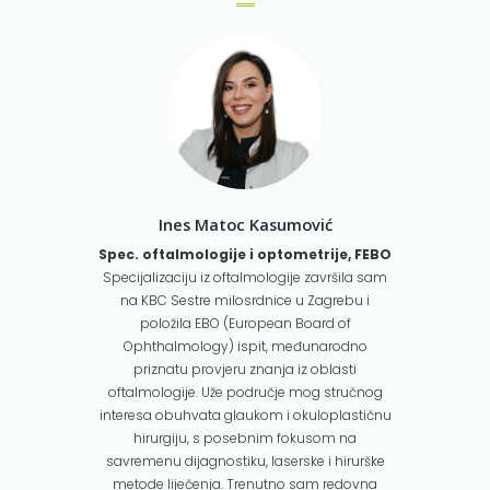
Ines Matoc Kasumović
Spec. oftalmologije i optometrije, FEBO
Specijalizaciju iz oftalmologije završila sam
na KBC Sestre milosrdnice u Zagrebu i
položila EBO (European Board of
Ophthalmology) ispit, međunarodno
priznatu provjeru znanja iz oblasti
oftalmologije. Uže područje mog stručnog
interesa obuhvata glaukom i okuloplastičnu
hirurgiju, s posebnim fokusom na
savremenu dijagnostiku, laserske i hirurške
metode liječenja. Trenutno sam redovna