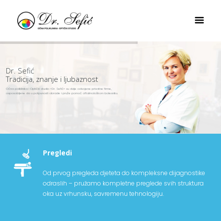
Dr. Sefić
Tradicija, znanje i ljubaznost
Očna poliklinika i Optički studio «Dr. Sefić» su dvije odvojene privatne firme,
osposobljene da u potpunosti obrade i pruže pomoć oftalmološkom bolesniku.
Pregledi
Od prvog pregleda djeteta do kompleksne dijagnostike
odraslih – pružamo kompletne preglede svih struktura
oka uz vrhunsku, savremenu tehnologiju.