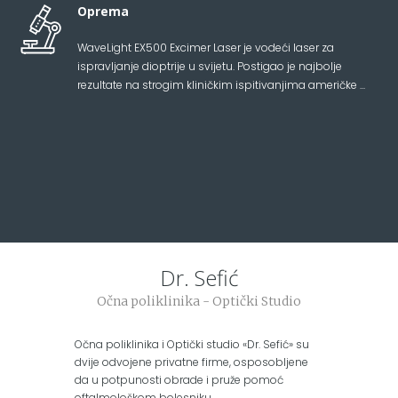
Oprema
WaveLight EX500 Excimer Laser je vodeći laser za
ispravljanje dioptrije u svijetu. Postigao je najbolje
rezultate na strogim kliničkim ispitivanjima američke ...
Dr. Sefić
Očna poliklinika - Optički Studio
Očna poliklinika i Optički studio «Dr. Sefić» su
dvije odvojene privatne firme, osposobljene
da u potpunosti obrade i pruže pomoć
oftalmološkom bolesniku.