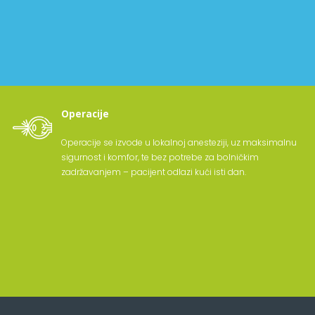
Operacije
Operacije se izvode u lokalnoj anesteziji, uz maksimalnu
sigurnost i komfor, te bez potrebe za bolničkim
zadržavanjem – pacijent odlazi kući isti dan.