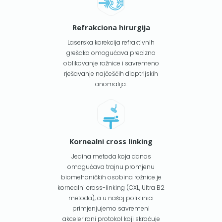
Refrakciona hirurgija
Laserska korekcija refraktivnih
grešaka omogućava precizno
oblikovanje rožnice i savremeno
rješavanje najčešćih dioptrijskih
anomalija.
Kornealni cross linking
Jedina metoda koja danas
omogućava trajnu promjenu
biomehaničkih osobina rožnice je
kornealni cross-linking (CXL, Ultra B2
metoda), a u našoj poliklinici
primjenjujemo savremeni
akcelerirani protokol koji skraćuje