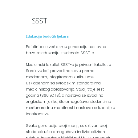
SSST
Edukacija budućih ljekara
Poliklinika je već osmu generaciju nastavna
baza za edukaciju studenata SSST-a.
Medicinski fakultet SSST-a je privatni fakultet u
Sarajevu koji provodi nastavu prema
modernom, integriranom kurikulumu
usklađenom sa evropskim standardima
medicinskog obrazovanja. Studij traje šest
godina (360 ECTS), a nastava se izvodi na
engleskom jeziku, što omogućava studentima
međunarodnu mobilnost i nastavak edukacije u
inostranstvu.
Svaka generacija broji manji, selektivan broj
studenata, što omogućava individualiziran
pristup, intenzivan klinički rad i blisku saradnju