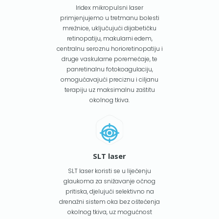
Iridex mikropulsni laser
primjenjujemo u tretmanu bolesti
mrežnice, uključujući dijabetičku
retinopatiju, makularni edem,
centralnu seroznu horioretinopatiju i
druge vaskularne poremećaje, te
panretinalnu fotokoagulaciju,
omogućavajući preciznu i ciljanu
terapiju uz maksimalnu zaštitu
okolnog tkiva.
SLT laser
SLT laser koristi se u liječenju
glaukoma za snižavanje očnog
pritiska, djelujući selektivno na
drenažni sistem oka bez oštećenja
okolnog tkiva, uz mogućnost