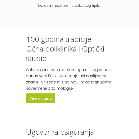
bolesti mrežnice i staklastog tijela.
100 godina tradicije
Očna poliklinika i Optički
studio
Četvrta generacija oftalmologa u istoj porodici
danas vodi Polikliniku, spajajući naslijeđeno
znanje i vrijednosti s najnovijim dostignućima
savremene oftalmologije.
Više o nama
Ugovorna osiguranja