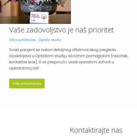
Vaše zadovoljstvo je naš prioritet
Očna poliklinika - Optički studio
Svaki pacijent se nakon detaljnog oftalmološkog pregleda
obskrbljava u Optičkom studiju sa očnim pomagalom (naočale,
kontaktne leće), ili se preporuči i uradi operativni zahvat u
operacionoj sali.
Više informacija
Kontaktirajte nas