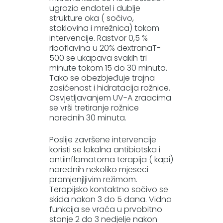
ugrozio endotel i dublje
strukture oka ( sočivo,
staklovina i mrežnica) tokom
intervencije. Rastvor 0,5 %
riboflavina u 20% dextranaT-
500 se ukapava svakih tri
minute tokom 15 do 30 minuta.
Tako se obezbjeđuje trajna
zasićenost i hidratacija rožnice.
Osvjetljavanjem UV-A zraacima
se vrši tretiranje rožnice
narednih 30 minuta.
Poslije završene intervencije
koristi se lokalna antibiotska i
antiinflamatorna terapija ( kapi)
narednih nekoliko mjeseci
promjenjljivim režimom.
Terapijsko kontaktno sočivo se
skida nakon 3 do 5 dana. Vidna
funkcija se vraća u prvobitno
stanje 2 do 3 nedjelje nakon