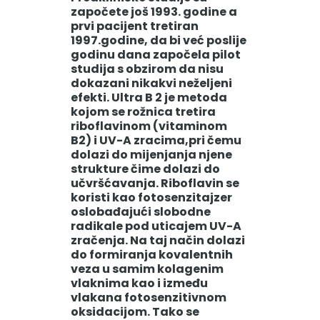
započete još 1993. godine a
prvi pacijent tretiran
1997.godine, da bi već poslije
godinu dana započela pilot
studija s obzirom da nisu
dokazani nikakvi neželjeni
efekti. Ultra B 2 je metoda
kojom se rožnica tretira
riboflavinom (vitaminom
B2) i UV-A zracima,pri čemu
dolazi do mijenjanja njene
strukture čime dolazi do
učvršćavanja. Riboflavin se
koristi kao fotosenzitajzer
oslobađajući slobodne
radikale pod uticajem UV-A
zračenja. Na taj način dolazi
do formiranja kovalentnih
veza u samim kolagenim
vlaknima kao i između
vlakana fotosenzitivnom
oksidacijom. Tako se