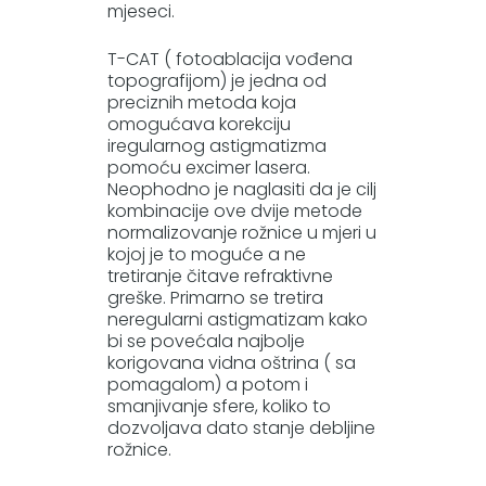
mjeseci.
T-CAT ( fotoablacija vođena
topografijom) je jedna od
preciznih metoda koja
omogućava korekciju
iregularnog astigmatizma
pomoću excimer lasera.
Neophodno je naglasiti da je cilj
kombinacije ove dvije metode
normalizovanje rožnice u mjeri u
kojoj je to moguće a ne
tretiranje čitave refraktivne
greške. Primarno se tretira
neregularni astigmatizam kako
bi se povećala najbolje
korigovana vidna oštrina ( sa
pomagalom) a potom i
smanjivanje sfere, koliko to
dozvoljava dato stanje debljine
rožnice.