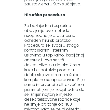
zaustavljena u 97% slučajeva.
Hirurška procedura
Za bezbjedno i uspješno
obavljanje ove metode
neophodno je pratiti jasno
određen hirurški protokol.
Procedura se izvodi u strogo
kontrolisanim i sterilnim
uslovima u topikalnoj, kapljičnoj
anesteziji. Prvo se vrši
dezepitelizacija do oko 7 mm
kako bi ribofalvin prodro u
dublje slojeve strome rožnice i
kompletno se apsorbovao. Prije
same intervencije ultrazvučnom
pahimetrijom je neophodno da
se izmjeri najtanje mjesto
dezepitelizovane rožnice koje
ne smije biti tanje od 400
mikrona kako se ne bi oštetio i