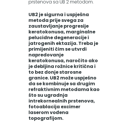
prstenova sa UB 2 metodom.
UB2 je sigurna i uspješna
metoda prije svega za
zaustavljanje progresije
keratokonusa, marginalne
pelucidne degeneracije i
jatrogenih ektazija. Treba je
primijeniti čim se utvrdi
napredovanje
keratokonusa, naročito ako
je debljina rožnice kritična i
to bez donje starosne
granice. UB2 može uspješno
da se kombinuje sa drugim
refraktivnim metodama kao
što su ugradnja
intrekornealnih prstenova,
fotoablacija excimer
laserom vođena
topografijom.