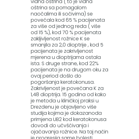
vidna oštrina ( to je vidna
oštrina sa pomagalom
naočalima ili sočivima) se
povećala kod 65 % pacijenata
za više od jednog reda ( više
od 15 %), kod 70 % pacijenata
zakljivljenost rožnice K se
smanjila za 2,0 dioptrije , kod 5
pacijenata je zakrivljenost
mjerena u dioptrijama ostala
ista. S druge strane, kod 22%
pacijenata je na drugom oku za
ovaj period došlo do
pogoršanja keratokonusa.
Zakrivljenost je povećana K za
1,48 dioptrija. 15 godina od kako
je metoda u kliničkoj praksi u
Drezdenu je objavljeno više
studija kojima je dokazanoda
primjena UB2 kod keratokonusa
dovodi do učvšćivanja i
ojačavanja rožnice. Na taj način
je progresija same bolesti