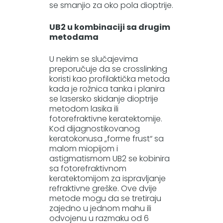
se smanjio za oko pola dioptrije.
UB2 u kombinaciji sa drugim
metodama
U nekim se slučajevima
preporučuje da se crosslinking
koristi kao profilaktička metoda
kada je rožnica tanka i planira
se lasersko skidanje dioptrije
metodom lasika ili
fotorefraktivne keratektomije.
Kod dijagnostikovanog
keratokonusa „forme frust“ sa
malom miopijom i
astigmatismom UB2 se kobinira
sa fotorefraktivnom
keratektomijom za ispravljanje
refraktivne greške. Ove dvije
metode mogu da se tretiraju
zajedno u jednom mahu ili
odvojenu u razmaku od 6