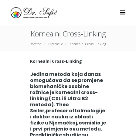
Kornealni Cross-Linking
Početna
Operacije
Kornealni Cross-Linking
Kornealni Cross-Linking
Jedina metoda koja danas
omogućava da se promjene
biomehaničke osobine
rožnice je kornealni cross-
linking (CXL ili Ultra B2
metoda). Theo
Seiler,profesor oftalmologije
i doktor nauka iz oblasti
fizike u Njemačkoj,osmislio je
i prvi primjenio ovu metodu.
Predkliničke studije su