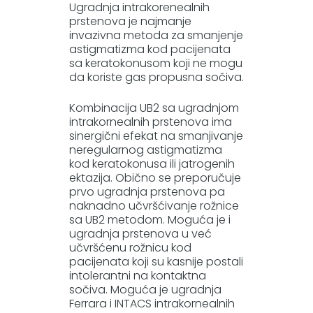
Ugradnja intrakorenealnih
prstenova je najmanje
invazivna metoda za smanjenje
astigmatizma kod pacijenata
sa keratokonusom koji ne mogu
da koriste gas propusna sočiva.
Kombinacija UB2 sa ugradnjom
intrakornealnih prstenova ima
sinergični efekat na smanjivanje
neregularnog astigmatizma
kod keratokonusa ili jatrogenih
ektazija. Obično se preporučuje
prvo ugradnja prstenova pa
naknadno učvršćivanje rožnice
sa UB2 metodom. Moguća je i
ugradnja prstenova u već
učvršćenu rožnicu kod
pacijenata koji su kasnije postali
intolerantni na kontaktna
sočiva. Moguća je ugradnja
Ferrara i INTACS intrakornealnih