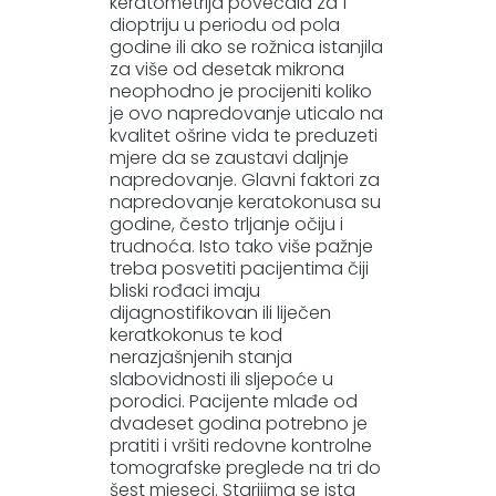
keratometrija povećala za 1
dioptriju u periodu od pola
godine ili ako se rožnica istanjila
za više od desetak mikrona
neophodno je procijeniti koliko
je ovo napredovanje uticalo na
kvalitet ošrine vida te preduzeti
mjere da se zaustavi daljnje
napredovanje. Glavni faktori za
napredovanje keratokonusa su
godine, često trljanje očiju i
trudnoća. Isto tako više pažnje
treba posvetiti pacijentima čiji
bliski rođaci imaju
dijagnostifikovan ili liječen
keratkokonus te kod
nerazjašnjenih stanja
slabovidnosti ili sljepoće u
porodici. Pacijente mlađe od
dvadeset godina potrebno je
pratiti i vršiti redovne kontrolne
tomografske preglede na tri do
šest mjeseci. Starijima se ista