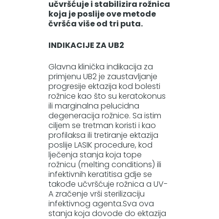
učvršćuje i stabilizira rožnica
koja je poslije ove metode
čvršća više od tri puta.
INDIKACIJE ZA UB2
Glavna klinička indikacija za
primjenu UB2 je zaustavljanje
progresije ektazija kod bolesti
rožnice kao što su keratokonus
ili marginalna pelucidna
degeneracija rožnice. Sa istim
ciljem se tretman koristi i kao
profilaksa ili tretiranje ektazija
poslije LASIK procedure, kod
lječenja stanja koja tope
rožnicu (melting conditions) ili
infektivnih keratitisa gdje se
takođe učvršćuje rožnica a UV-
A zračenje vrši sterilizaciju
infektivnog agenta.Sva ova
stanja koja dovode do ektazija