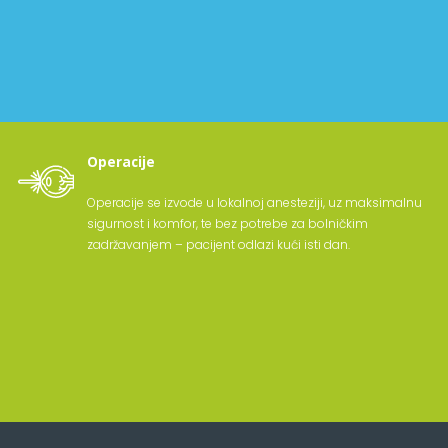
Operacije
Operacije se izvode u lokalnoj anesteziji, uz maksimalnu
sigurnost i komfor, te bez potrebe za bolničkim
zadržavanjem – pacijent odlazi kući isti dan.