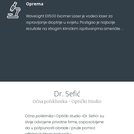
Oprema
WaveLight EX500 Excimer Laser je vodeći laser za
ispravljanje dioptrije u svijetu. Postigao je najbolje
rezultate na strogim kliničkim ispitivanjima američke ...
Dr. Sefić
Očna poliklinika - Optički Studio
Očna poliklinika i Optički studio «Dr. Sefić» su
dvije odvojene privatne firme, osposobljene
da u potpunosti obrade i pruže pomoć
oftalmološkom bolesniku.