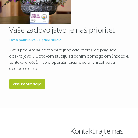
Vaše zadovoljstvo je naš prioritet
Očna poliklinika - Optički studio
Svaki pacijent se nakon detaljnog oftalmološkog pregleda
obskrbljava u Optičkom studiju sa očnim pomagalom (naočale,
kontaktne leće), ili se preporuči i uradi operativni zahvat u
operacionoj sali.
Više informacija
Kontaktirajte nas