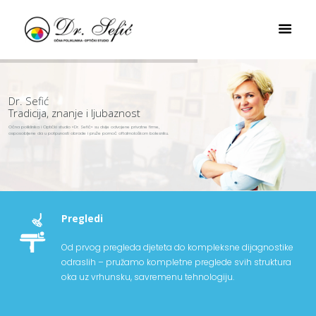
Dr. Sefić
Tradicija, znanje i ljubaznost
Očna poliklinika i Optički studio «Dr. Sefić» su dvije odvojene privatne firme,
osposobljene da u potpunosti obrade i pruže pomoć oftalmološkom bolesniku.
Pregledi
Od prvog pregleda djeteta do kompleksne dijagnostike
odraslih – pružamo kompletne preglede svih struktura
oka uz vrhunsku, savremenu tehnologiju.