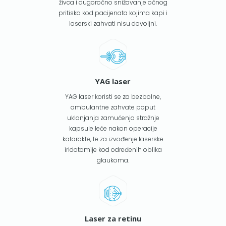
živca i dugoročno snižavanje očnog
pritiska kod pacijenata kojima kapi i
laserski zahvati nisu dovoljni.
YAG laser
YAG laser koristi se za bezbolne,
ambulantne zahvate poput
uklanjanja zamućenja stražnje
kapsule leće nakon operacije
katarakte, te za izvođenje laserske
iridotomije kod određenih oblika
glaukoma.
Laser za retinu