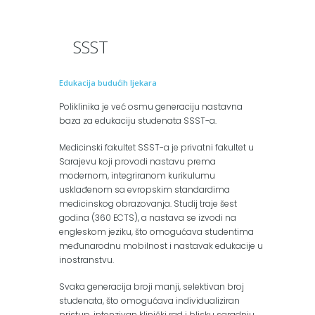
SSST
Edukacija budućih ljekara
Poliklinika je već osmu generaciju nastavna
baza za edukaciju studenata SSST-a.
Medicinski fakultet SSST-a je privatni fakultet u
Sarajevu koji provodi nastavu prema
modernom, integriranom kurikulumu
usklađenom sa evropskim standardima
medicinskog obrazovanja. Studij traje šest
godina (360 ECTS), a nastava se izvodi na
engleskom jeziku, što omogućava studentima
međunarodnu mobilnost i nastavak edukacije u
inostranstvu.
Svaka generacija broji manji, selektivan broj
studenata, što omogućava individualiziran
pristup, intenzivan klinički rad i blisku saradnju