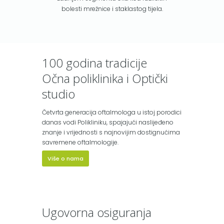
bolesti mrežnice i staklastog tijela.
100 godina tradicije
Očna poliklinika i Optički
studio
Četvrta generacija oftalmologa u istoj porodici
danas vodi Polikliniku, spajajući naslijeđeno
znanje i vrijednosti s najnovijim dostignućima
savremene oftalmologije.
Više o nama
Ugovorna osiguranja