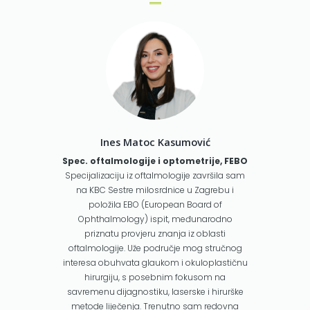
Ines Matoc Kasumović
Spec. oftalmologije i optometrije, FEBO
Specijalizaciju iz oftalmologije završila sam
na KBC Sestre milosrdnice u Zagrebu i
položila EBO (European Board of
Ophthalmology) ispit, međunarodno
priznatu provjeru znanja iz oblasti
oftalmologije. Uže područje mog stručnog
interesa obuhvata glaukom i okuloplastičnu
hirurgiju, s posebnim fokusom na
savremenu dijagnostiku, laserske i hirurške
metode liječenja. Trenutno sam redovna