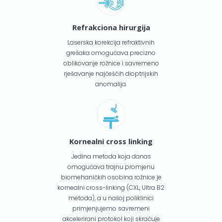
Refrakciona hirurgija
Laserska korekcija refraktivnih
grešaka omogućava precizno
oblikovanje rožnice i savremeno
rješavanje najčešćih dioptrijskih
anomalija.
Kornealni cross linking
Jedina metoda koja danas
omogućava trajnu promjenu
biomehaničkih osobina rožnice je
kornealni cross-linking (CXL, Ultra B2
metoda), a u našoj poliklinici
primjenjujemo savremeni
akcelerirani protokol koji skraćuje