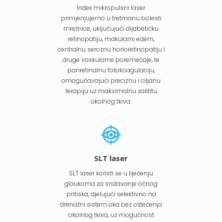
Iridex mikropulsni laser
primjenjujemo u tretmanu bolesti
mrežnice, uključujući dijabetičku
retinopatiju, makularni edem,
centralnu seroznu horioretinopatiju i
druge vaskularne poremećaje, te
panretinalnu fotokoagulaciju,
omogućavajući preciznu i ciljanu
terapiju uz maksimalnu zaštitu
okolnog tkiva.
SLT laser
SLT laser koristi se u liječenju
glaukoma za snižavanje očnog
pritiska, djelujući selektivno na
drenažni sistem oka bez oštećenja
okolnog tkiva, uz mogućnost