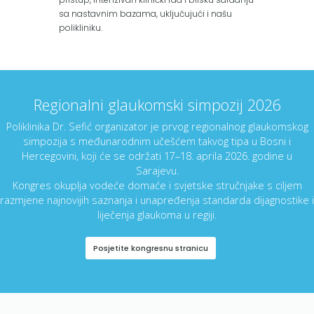
sa nastavnim bazama, uključujući i našu
polikliniku.
Regionalni glaukomski simpozij 2026
Poliklinika Dr. Sefić organizator je prvog regionalnog glaukomskog
simpozija s međunarodnim učešćem takvog tipa u Bosni i
Hercegovini, koji će se održati 17–18. aprila 2026. godine u
Sarajevu.
Kongres okuplja vodeće domaće i svjetske stručnjake s ciljem
razmjene najnovijih saznanja i unapređenja standarda dijagnostike i
liječenja glaukoma u regiji.
Posjetite kongresnu stranicu